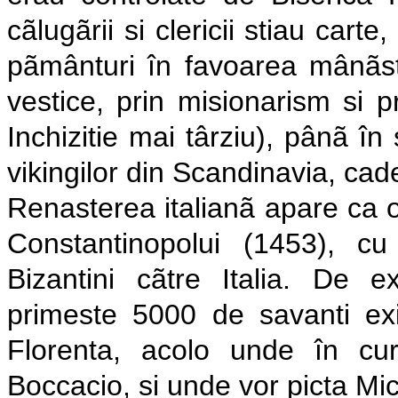
cãlugãrii si clericii stiau car
pãmânturi în favoarea mânãstir
vestice, prin misionarism si pr
Inchizitie mai târziu), pânã în 
vikingilor din Scandinavia, ca
Renasterea italianã apare ca o 
Constantinopolui (1453), c
Bizantini cãtre Italia. De
primeste 5000 de savanti exil
Florenta, acolo unde în cu
Boccacio, si unde vor picta Mi