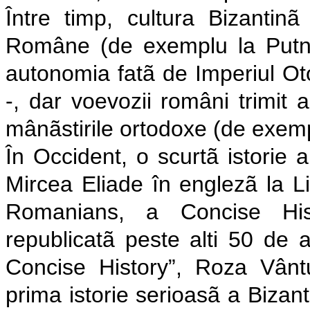
Între timp, cultura Bizantinã 
Române (de exemplu la Putna
autonomia fatã de Imperiul Oto
-, dar voevozii români trimit 
mânãstirile ortodoxe (de exemp
În Occident, o scurtã istorie
Mircea Eliade în englezã la L
Romanians, a Concise Hist
republicatã peste alti 50 de
Concise History”, Roza Vântu
prima istorie serioasã a Bizant