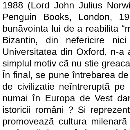
1988 (Lord John Julius Norwi
Penguin Books, London, 19
bunãvointa lui de a reabilita “m
Bizantin, din nefericire n
Universitatea din Oxford, n-a 
simplul motiv cã nu stie greaca
În final, se pune întrebarea de
de civilizatie neîntreruptã pe
numai în Europa de Vest da
istoricii români ? Si repreze
promoveazã cultura milenarã 