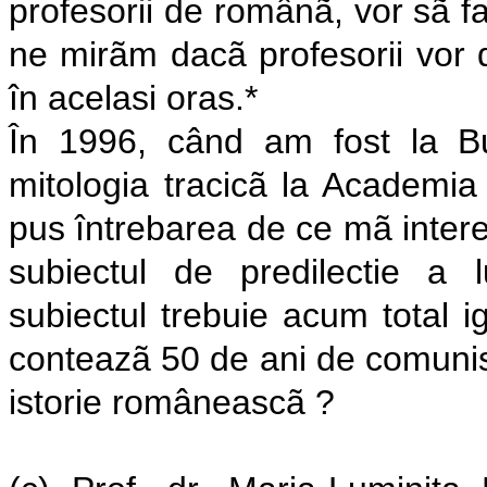
profesorii de românã, vor sã f
ne mirãm dacã profesorii vor 
în acelasi oras.*
În 1996, când am fost la Bu
mitologia tracicã la Academi
pus întrebarea de ce mã interes
subiectul de predilectie a 
subiectul trebuie acum total 
conteazã 50 de ani de comunis
istorie româneascã ?