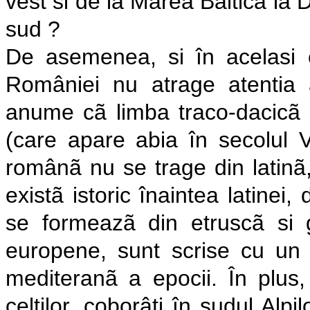
vest si de la Marea Balticã la
sud ?
De asemenea, si în acelasi co
României nu atrage atentia as
anume cã limba traco-dacicã e
(care apare abia în secolul VI
românã nu se trage din latinã,
existã istoric înaintea latinei,
se formeazã din etruscã si 
europene, sunt scrise cu un a
mediteranã a epocii. În plus,
celtilor, coborâti în sudul Alpi