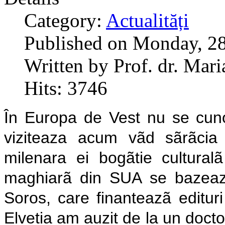
Category:
Actualități
Published on Monday, 28
Written by Prof. dr. Mar
Hits: 3746
În Europa de Vest nu se cuno
viziteaza acum vãd sãrãcia 
milenara ei bogãtie culturalã
maghiarã din SUA se bazeazã
Soros, care finanteazã edituri 
Elvetia am auzit de la un docto