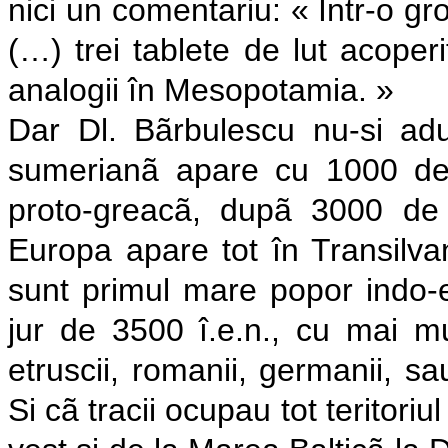
nici un comentariu: « Într-o gr
(…) trei tablete de lut acoper
analogii în Mesopotamia. »
Dar Dl. Bãrbulescu nu-si ad
sumerianã apare cu 1000 de a
proto-greacã, dupã 3000 de 
Europa apare tot în Transilvan
sunt primul mare popor indo-e
jur de 3500 î.e.n., cu mai mul
etruscii, romanii, germanii, s
Si cã tracii ocupau tot teritoriul