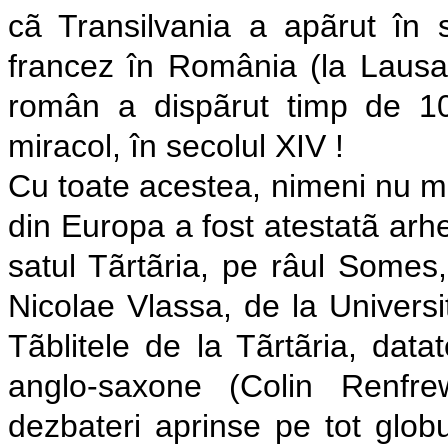
cã Transilvania a apãrut în 
francez în România (la Lausa
român a dispãrut timp de 1
miracol, în secolul XIV !
Cu toate acestea, nimeni nu m
din Europa a fost atestatã arhe
satul Tãrtãria, pe râul Somes,
Nicolae Vlassa, de la Universi
Tãblitele de la Tãrtãria, datat
anglo-saxone (Colin Renfre
dezbateri aprinse pe tot glob