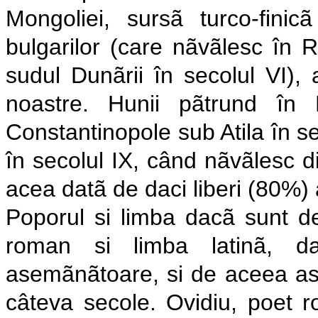
Mongoliei, sursã turco-fini
bulgarilor (care nãvãlesc în Ro
sudul Dunãrii în secolul VI), a
noastre. Hunii pãtrund în
Constantinopole sub Atila în se
în secolul IX, când nãvãlesc di
acea datã de daci liberi (80%)
Poporul si limba dacã sunt d
roman si limba latinã, d
asemãnãtoare, si de aceea asi
câteva secole. Ovidiu, poet r