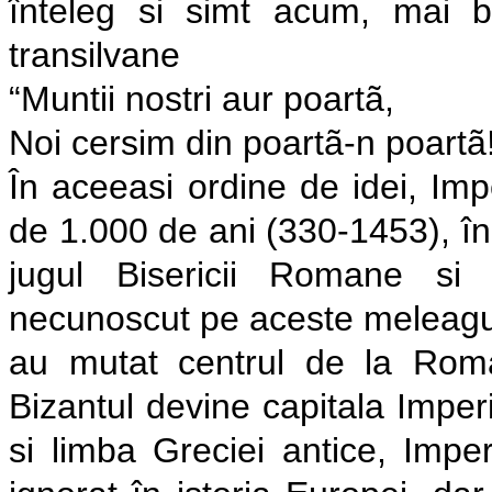
înteleg si simt acum, mai bi
transilvane
“Muntii nostri aur poartã,
Noi cersim din poartã-n poartã
În aceeasi ordine de idei, Imp
de 1.000 de ani (330-1453), î
jugul Bisericii Romane si 
necunoscut pe aceste meleaguri.
au mutat centrul de la Rom
Bizantul devine capitala Imper
si limba Greciei antice, Impe