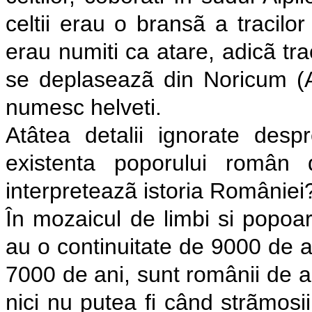
celtii erau o bransã a tracilo
erau numiti ca atare, adicã trac
se deplaseazã din Noricum (Au
numesc helveti.
Atâtea detalii ignorate despr
existenta poporului român
interpreteazã istoria României
În mozaicul de limbi si popoar
au o continuitate de 9000 de an
7000 de ani, sunt românii de az
nici nu putea fi când strãmosii