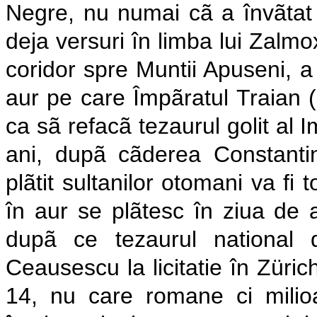
Negre, nu numai cã a învãtat 
deja versuri în limba lui Zalmo
coridor spre Muntii Apuseni, a
aur pe care Împãratul Traian (
ca sã refacã tezaurul golit al 
ani, dupã cãderea Constantino
plãtit sultanilor otomani va fi t
în aur se plãtesc în ziua de 
dupã ce tezaurul national 
Ceausescu la licitatie în Züri
14, nu care romane ci mili