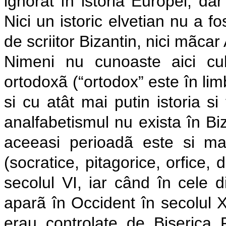
ignorat în istoria Europei, dar
Nici un istoric elvetian nu a 
de scriitor Bizantin, nici mãc
Nimeni nu cunoaste aici cultu
ortodoxã (“ortodox” este în lim
si cu atât mai putin istoria si
analfabetismul nu exista în Bi
aceeasi perioadã este si ma
(socratice, pitagorice, orfice, 
secolul VI, iar când în cele d
aparã în Occident în secolul 
erau controlate de Biserica