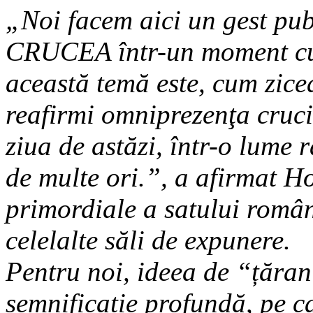
„Noi facem aici un gest pub
CRUCEA într-un moment cum 
această temă este, cum zice
reafirmi omniprezenţa crucii
ziua de astăzi, într-o lume r
de multe ori.”, a afirmat Ho
primordiale a satului româ
celelalte săli de expunere.
Pentru noi, ideea de “țăra
semnificație profundă, pe ca