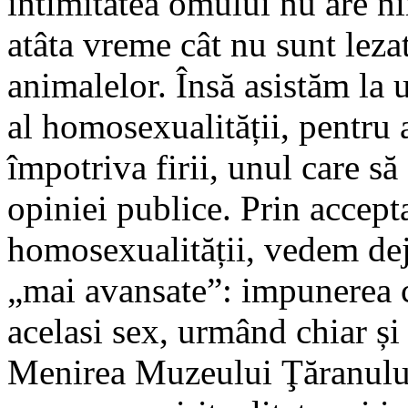
intimitatea omului nu are n
atâta vreme cât nu sunt lezat
animalelor. Însă asistăm la 
al homosexualității, pentru 
împotriva firii, unul care s
opiniei publice. Prin accept
homosexualității, vedem deja
„mai avansate”: impunerea c
acelasi sex, urmând chiar și 
Menirea Muzeului Ţăranulu