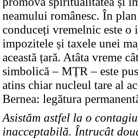
promova spiritualitatea și im
neamului românesc. În plan 
conduceți vremelnic este o i
impozitele și taxele unei maj
această țară. Atâta vreme cât
simbolică – MȚR – este pusă 
atins chiar nucleul tare al 
Bernea: legătura permanentă
Asistăm astfel la o contagi
inacceptabilă. Întrucât doua 