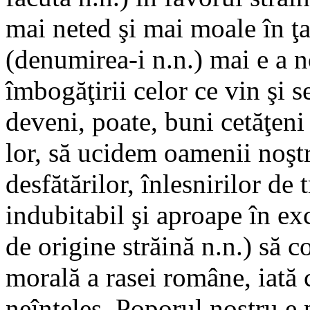
mai neted şi mai moale în ţ
(denumirea-i n.n.) mai e a 
îmbogăţirii celor ce vin şi s
deveni, poate, buni cetăţeni 
lor, să ucidem oamenii noştr
desfătărilor, înlesnirilor de 
indubitabil şi aproape în ex
de origine străină n.n.) să 
morală a rasei române, iată 
neînţeles. Poporul nostru e 