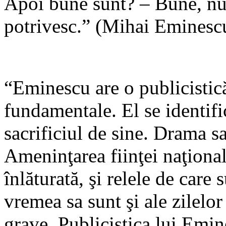
Apoi bune sunt? – Bune, nu
potrivesc.” (Mihai Eminescu,
“Eminescu are o publicistic
fundamentale. El se identif
sacrificiul de sine. Drama sa
Ameninţarea fiinţei naţiona
înlăturată, şi relele de care
vremea sa sunt şi ale zilelo
grave. Publicistica lui Emin