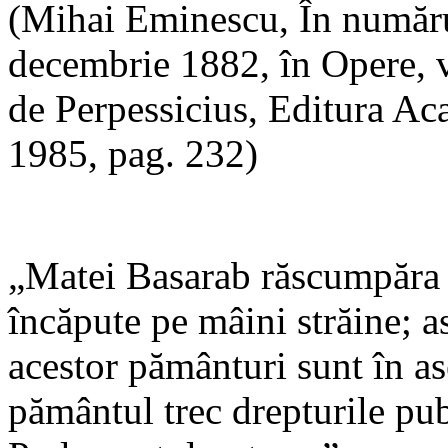
(Mihai Eminescu, În număr
decembrie 1882, în Opere, vo
de Perpessicius, Editura A
1985, pag. 232)
„Matei Basarab răscumpăra c
încăpute pe mâini străine; as
acestor pământuri sunt în a
pământul trec drepturile pub