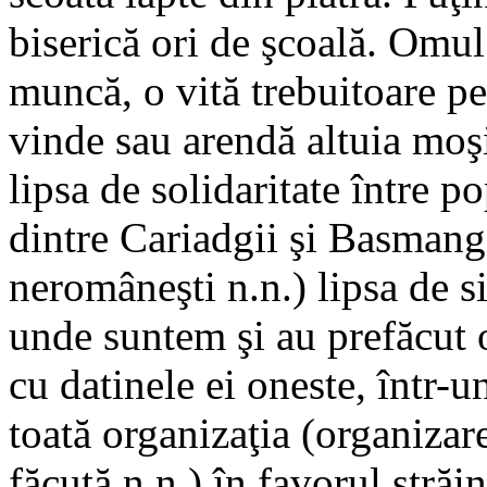
biserică ori de şcoală. Omul
muncă, o vită trebuitoare p
vinde sau arendă altuia moşi
lipsa de solidaritate între po
dintre Cariadgii şi Basmangi
neromâneşti n.n.) lipsa de si
unde suntem şi au prefăcut o 
cu datinele ei oneste, într-u
toată organizaţia (organizare
făcută n.n.) în favorul străin