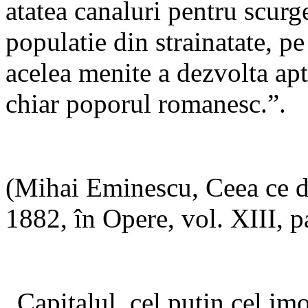
atatea canaluri pentru scurge
populatie din strainatate, p
acelea menite a dezvolta apt
chiar poporul romanesc.”.
(Mihai Eminescu, Ceea ce d
1882, în Opere, vol. XIII, p
„Capitalul, cel puţin cel imo