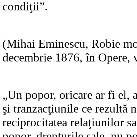
condiţii”.
(Mihai Eminescu, Robie mod
decembrie 1876, în Opere, v
„Un popor, oricare ar fi el, 
şi tranzacţiunile ce rezultă 
reciprocitatea relaţiunilor s
popor, drepturile sale, nu po