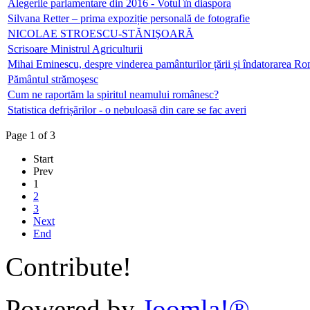
Alegerile parlamentare din 2016 - Votul în diaspora
Silvana Retter – prima expoziție personală de fotografie
NICOLAE STROESCU-STĂNIŞOARĂ
Scrisoare Ministrul Agriculturii
Mihai Eminescu, despre vinderea pamânturilor țării și îndatorarea Ro
Pământul strămoşesc
Cum ne raportăm la spiritul neamului românesc?
Statistica defrișărilor - o nebuloasă din care se fac averi
Page 1 of 3
Start
Prev
1
2
3
Next
End
Contribute!
Powered by
Joomla!®