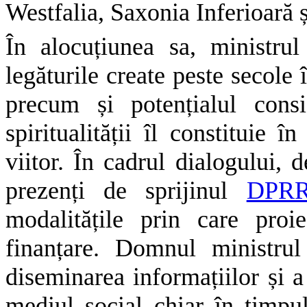
Westfalia, Saxonia Inferioară 
În alocuțiunea sa, ministru
legăturile create peste secole
precum și potențialul cons
spiritualității îl constituie 
viitor. În cadrul dialogului, 
prezenți de sprijinul
DPR
modalitățile prin care proi
finanțare. Domnul ministrul
diseminarea informațiilor și a
mediul social chiar în timpul