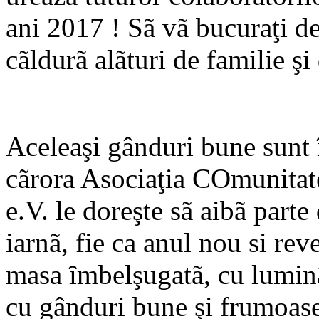
ani 2017 ! Sã vã bucuraţi de
cãldurã alãturi de familie şi 
Aceleaşi gânduri bune sunt ȋ
cãrora Asociaţia COmunit
e.V. le doreşte sã aibã part
iarnã, fie ca anul nou si rev
masa ȋmbelşugatã, cu luminã 
cu gânduri bune şi frumoase