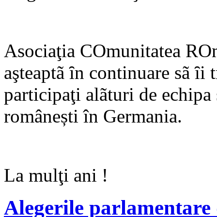
Asociaţia COmunitatea RO
aşteaptã ȋn continuare sã ȋi 
participaţi alãturi de echipa 
românești în Germania
.
La mulţi ani !
Alegerile parlamentare 