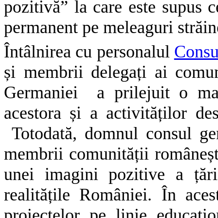
pozitivă” la care este supus 
permanent pe meleaguri străin
Întâlnirea cu personalul
Consu
și membrii delegați ai comun
Germaniei a prilejuit o ma
acestora și a activităților de
Totodată, domnul consul gen
membrii comunității româneșt
unei imagini pozitive a țări
realitățile României. În ace
proiectelor pe linie educați